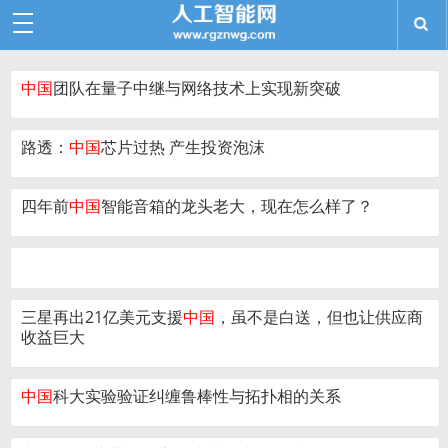
中国
团队在量子中继与网络技术上实现新突破
路透：
中国
芯片过热 产生投资泡沫
四年前
中国
智能音箱的龙头老大，现在怎么样了？
三星再出21亿美元支援
中国
，虽不是白送，但也让供应商
收益巨大
中国
科大实验验证纠缠鲁棒性与拓扑相的关系