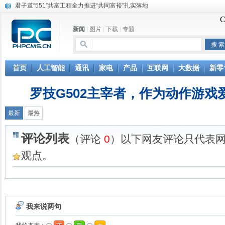
君子道“551”共富工程全力推进“共同富裕”扎实落地
共富手机即将问世 推动共同富裕
共富手机即将问世 推动共同富裕
新闻
|
图片
|
下载
|
专题
共富手机即将问世 推动共同富裕
共富手机即将问世 推动共同富裕
共富手机即将问世 推动共同富裕
首页
人工智能
通讯
家电
产品
互联网
大数据
新零
共富手机即将问世 推动共同富裕
“共富手机”进入高校倒计时
罗技G502主宰者，作为动作游
“共富手机”进入高校倒计时
万商集团董事局主席、阿里巴巴战略合伙人蔡世尊先生到访君子道上市公司研
最新
最热
评论列表
（评论
0
）以下网友评论只代表
观点。
我来说两句