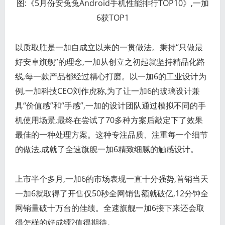
图:《5月份安兔兔Android手机性能排行TOP10》,一加
6获TOP1
以质取胜是一加自成立以来的一贯做法。秉持“只做最
好安卓旗舰”的理念,一加从创立之初起就坚持精品化路
线,每一款产品都经过精心打磨。以一加6的工业设计为
例,一加科技CEO刘作虎称,为了让一加6的玻璃设计兼
具“价值感”和“手感”,一加的设计团队通过模拟不同的手
机使用场景,最终在尝试了70多种方案后敲定下了效果
最佳的一种处理方案。这种专注品质、注重每一个细节
的做法,成就了全速旗舰一加6精致细腻的触感设计。
上市半个多月,一加6的市场表现一直十分强势,首销当天
一加6就取得了开售仅50秒全网销售额就破亿,12分钟全
网销量破十万台的佳绩。全速旗舰一加6接下来还会取
得怎样的好成绩?值得期待。