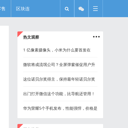
零售
区块连
...
热文观察
1 亿像素摄像头，小米为什么要首发在
CC9 Pro 上？
微软将成流氓公司？全屏弹窗催促用户升
Win10，你还能忍吗？
这位诺贝尔奖得主，保持最年轻诺贝尔奖
得主头衔长达99年
出门打开微信这个功能，比导航还管用！
90%的人都不知道…..
华为荣耀5个手机发布，性能强悍，价格是
亮点
...