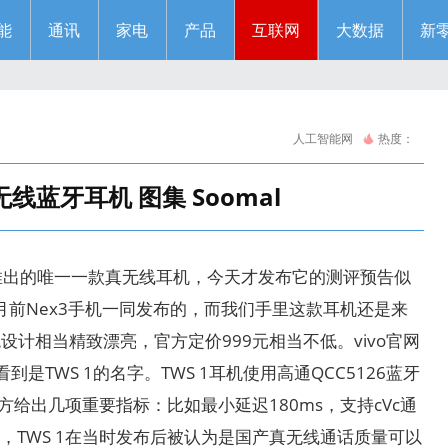
能
通讯
家电
产品
互联网
大数据
新
人工智能网
热度：
 真无线蓝牙耳机 图集 Soomal
]是目前vivo推出的唯一一款真无线耳机，今天才发布它的测评预告似
月前Nex3手机一同发布的，而我们手里这款耳机还是来
观设计相当精致漂亮，官方定价999元相当不低。vivo官网
看到是TWS 1的名字。TWS 1耳机使用高通QCC5126蓝牙
方给出几项重要指标：比如最小延迟180ms，支持cVc通
，TWS 1在当时发布后被认为是国产真无线通话质量可以