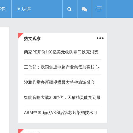
零售
区块连
...
热文观察
两家PE开价160亿美元收购赛门铁克消费
业务
工信部：我国集成电路产业急需加强核心
技术攻关
沙雅县举办新疆规模最大特种旅游盛会
智能音响大战2.0时代，天猫精灵能笑到最
后吗？
ARM中国:确认V8和后续芯片架构技术可
向海思授权
...