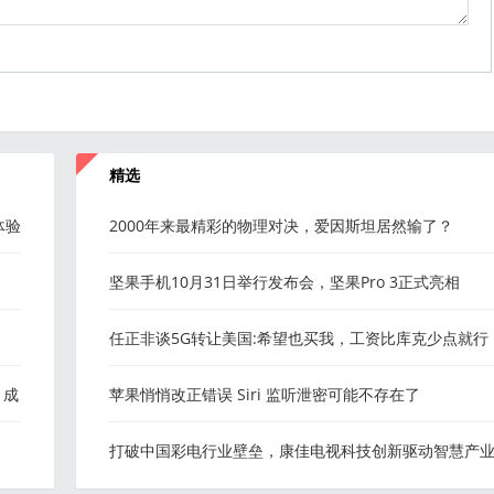
精选
体验
2000年来最精彩的物理对决，爱因斯坦居然输了？
坚果手机10月31日举行发布会，坚果Pro 3正式亮相
任正非谈5G转让美国:希望也买我，工资比库克少点就行
，成
苹果悄悄改正错误 Siri 监听泄密可能不存在了
打破中国彩电行业壁垒，康佳电视科技创新驱动智慧产