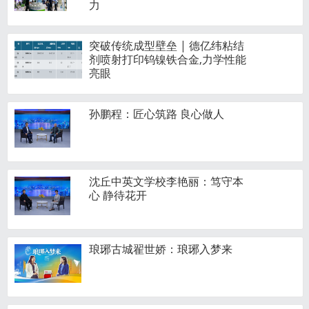
力
突破传统成型壁垒 | 德亿纬粘结
剂喷射打印钨镍铁合金,力学性能
亮眼
孙鹏程：匠心筑路 良心做人
沈丘中英文学校李艳丽：笃守本
心 静待花开
琅琊古城翟世娇：琅琊入梦来